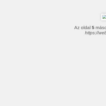
Az oldal
5
másod
https://we