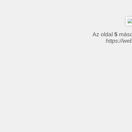
Az oldal
5
másod
https://we