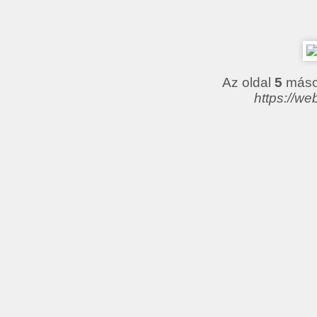
Az oldal
5
másod
https://we