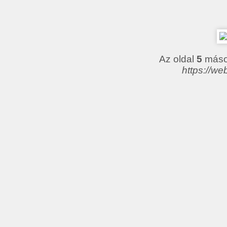
Az oldal
5
másod
https://we