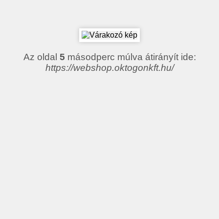
Az oldal
5
másodperc múlva átirányít ide:
https://webshop.oktogonkft.hu/