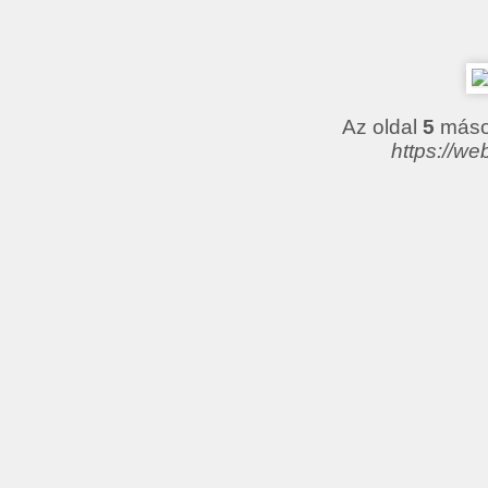
Az oldal
5
másod
https://we